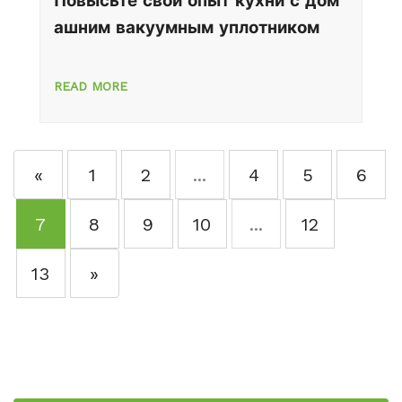
Повысьте свой опыт кухни с дом
ашним вакуумным уплотником
READ MORE
«
1
2
...
4
5
6
7
8
9
10
...
12
13
»